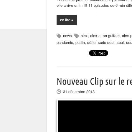
elle arrive enfin !!! 11 épisodes de 6 min d
en lire +
news
alex
,
alex et sa guitare
,
alex p
pandémie
,
putfin
,
série
,
série seul
,
seul
,
seu
Nouveau Clip sur le r
31 décembre 2018