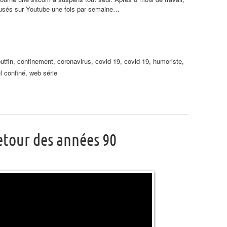
iffusés sur Youtube une fois par semaine…
utfin
,
confinement
,
coronavirus
,
covid 19
,
covid-19
,
humoriste
,
l confiné
,
web série
etour des années 90