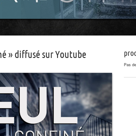
proc
né » diffusé sur Youtube
Pas de