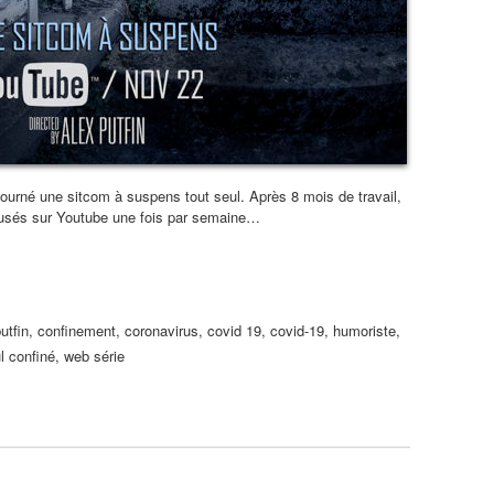
 tourné une sitcom à suspens tout seul. Après 8 mois de travail,
iffusés sur Youtube une fois par semaine…
utfin
,
confinement
,
coronavirus
,
covid 19
,
covid-19
,
humoriste
,
l confiné
,
web série