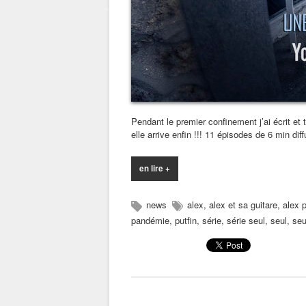
Pendant le premier confinement j’ai écrit et
elle arrive enfin !!! 11 épisodes de 6 min d
en lire +
news
alex
,
alex et sa guitare
,
alex p
pandémie
,
putfin
,
série
,
série seul
,
seul
,
seu