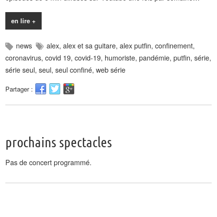
en lire +
news
alex
,
alex et sa guitare
,
alex putfin
,
confinement
,
coronavirus
,
covid 19
,
covid-19
,
humoriste
,
pandémie
,
putfin
,
série
,
série seul
,
seul
,
seul confiné
,
web série
Partager :
prochains spectacles
Pas de concert programmé.