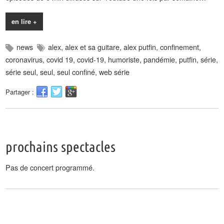
en lire +
news
alex
,
alex et sa guitare
,
alex putfin
,
confinement
,
coronavirus
,
covid 19
,
covid-19
,
humoriste
,
pandémie
,
putfin
,
série
,
série seul
,
seul
,
seul confiné
,
web série
Partager :
prochains spectacles
Pas de concert programmé.