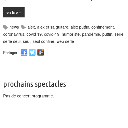
en lire +
news
alex
,
alex et sa guitare
,
alex putfin
,
confinement
,
coronavirus
,
covid 19
,
covid-19
,
humoriste
,
pandémie
,
putfin
,
série
,
série seul
,
seul
,
seul confiné
,
web série
Partager :
prochains spectacles
Pas de concert programmé.